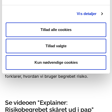
EUROPA-PARLAMENTETS OG RÅDETS
DIREKTIV 2007/60/EF af 23. oktober 2007
Vis detaljer
om vurdering og styring af risikoen for
oversvømmelser.
Tillad alle cookies
Download PDF her
Tillad valgte
Hvad betyder risiko?
Kun nødvendige cookies
Kystdirektoratet har produceret en video, der
forklarer, hvordan vi bruger begrebet risiko.
Se videoen "Explainer:
Risikobegrebet skåret ud i pap"