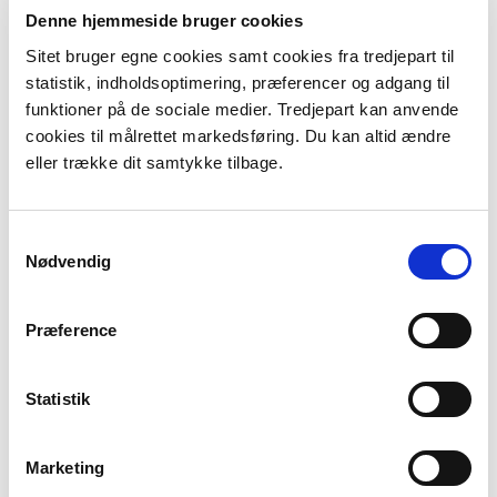
Denne hjemmeside bruger cookies
Sitet bruger egne cookies samt cookies fra tredjepart til
statistik, indholdsoptimering, præferencer og adgang til
funktioner på de sociale medier. Tredjepart kan anvende
Lovgivning
cookies til målrettet markedsføring. Du kan altid ændre
eller trække dit samtykke tilbage.
Oversvømmelsesloven:
LBK nr. 72 af 18. januar 2024 om vurdering
Samtykkevalg
og styring af oversvømmelsesrisikoen fra
Nødvendig
vandløb og søer.
Se mere på retsinformation.dk
Præference
BEK nr. 894 af 21. juni 2016 om vurdering og
risikostyring for oversvømmelser fra havet,
Statistik
fjorde eller andre dele af søterritoriet.
Se mere på retsinformation.dk
Marketing
Direktivet: