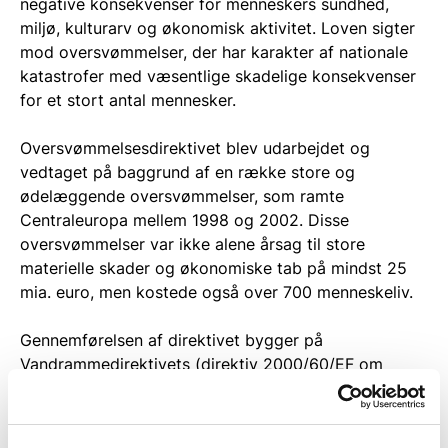
negative konsekvenser for menneskers sundhed,
miljø, kulturarv og økonomisk aktivitet. Loven sigter
mod oversvømmelser, der har karakter af nationale
katastrofer med væsentlige skadelige konsekvenser
for et stort antal mennesker.
Oversvømmelsesdirektivet blev udarbejdet og
vedtaget på baggrund af en række store og
ødelæggende oversvømmelser, som ramte
Centraleuropa mellem 1998 og 2002. Disse
oversvømmelser var ikke alene årsag til store
materielle skader og økonomiske tab på mindst 25
mia. euro, men kostede også over 700 menneskeliv.
Gennemførelsen af direktivet bygger på
Vandrammedirektivets (direktiv 2000/60/EF om
fastlæggelse af en ramme for Fællesskabets politiske
foranstaltninger) inddeling i vanddistrikter.