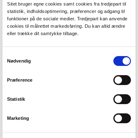
Hændelse til
Statistik 100
Sitet bruger egne cookies samt cookies fra tredjepart til
afgrænsning af
års hændelse i
statistik, indholdsoptimering, præferencer og adgang til
risikoområde
2071-2100 med
funktioner på de sociale medier. Tredjepart kan anvende
RCP 8,5
cookies til målrettet markedsføring. Du kan altid ændre
Potentielt berørte
1.696
eller trække dit samtykke tilbage.
indbyggere
Særlige sårbarheder
Beboelse
Samtykkevalg
Fredede
Nødvendig
bygninger
Vandværker
Fortidsminder
Præference
Læger
Statistik
Marketing