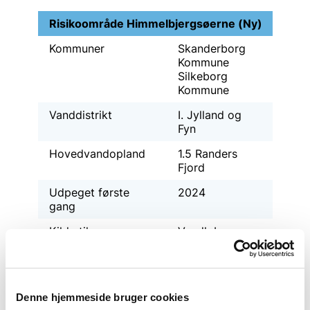
Risikoområde Himmelbjergsøerne (Ny)
Kommuner
Skanderborg
Kommune
Silkeborg
Kommune
Vanddistrikt
I. Jylland og
Fyn
Hovedvandopland
1.5 Randers
Fjord
Udpeget første
2024
gang
Kilde til
Vandløb
oversvømmelse
Primær risiko
Økonomisk
Social
Denne hjemmeside bruger cookies