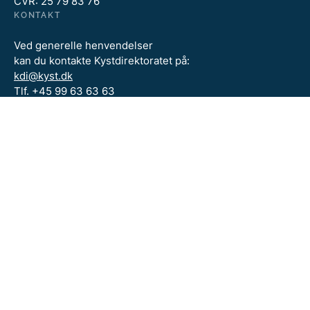
CVR: 25 79 83 76
KONTAKT
Ved generelle henvendelser
kan du kontakte Kystdirektoratet på:
kdi@kyst.dk
Tlf. +45 99 63 63 63
Åbningstider:
Mandag - torsdag kl. 09.00 - 14.00
Fredag kl. 09.00 - 12.00
BESØG OGSÅ
Kystdirektoratet
Miljøministeriet
Miljøstyrelsen
FØLG OS